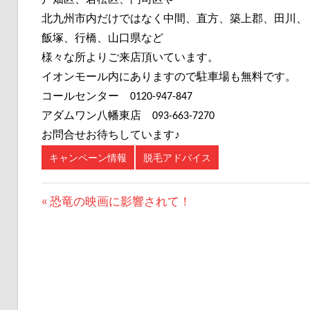
戸畑区、若松区、門司区や
北九州市内だけではなく中間、直方、築上郡、田川、
飯塚、行橋、山口県など
様々な所よりご来店頂いています。
イオンモール内にありますので駐車場も無料です。
コールセンター 0120-947-847
アダムワン八幡東店 093-663-7270
お問合せお待ちしています♪
キャンペーン情報
脱毛アドバイス
前
恐竜の映画に影響されて！
投
の
記
稿
事:
ナ