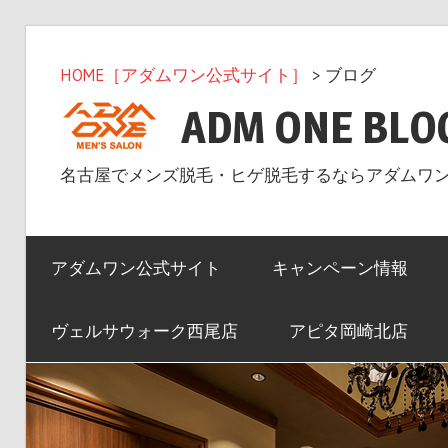
コ
ン
HOME［アダムワン公式サイト］
> ブログ
テ
ADM ONE BLO
ン
ツ
名古屋でメンズ脱毛・ヒゲ脱毛するならアダムワ
へ
ス
キ
アダムワン公式サイト
キャンペーン情報
ッ
プ
ヴェルサウォーク西尾店
アピタ岡崎北店