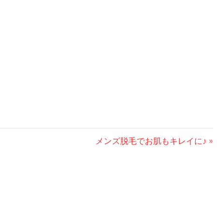
次
メンズ脱毛でお肌もキレイに♪
の
記
事: