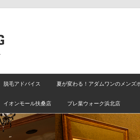
G
ン
脱毛アドバイス
夏が変わる！アダムワンのメンズ
イオンモール扶桑店
プレ葉ウォーク浜北店