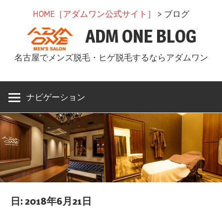
コ
HOME［アダムワン公式サイト］
> ブログ
ン
ADM ONE BLOG
テ
ン
名古屋でメンズ脱毛・ヒゲ脱毛するならアダムワン
ツ
へ
ス
ナビゲーション
キ
ッ
プ
日: 2018年6月21日