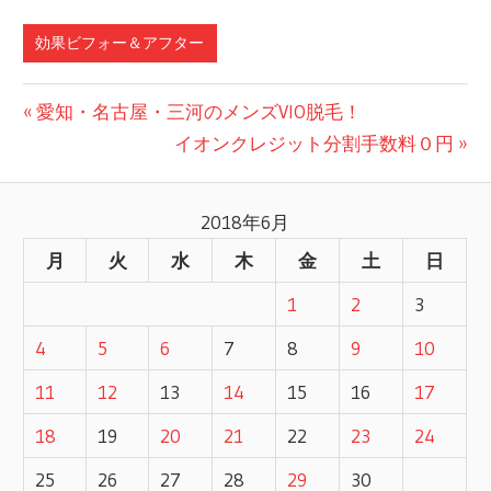
効果ビフォー＆アフター
前
愛知・名古屋・三河のメンズVIO脱毛！
投
の
次
イオンクレジット分割手数料０円
記
の
稿
事:
記
2018年6月
ナ
事:
月
火
水
木
金
土
日
ビ
1
2
3
ゲ
4
5
6
7
8
9
10
ー
11
12
13
14
15
16
17
シ
18
19
20
21
22
23
24
ョ
25
26
27
28
29
30