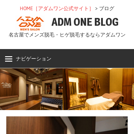
コ
HOME［アダムワン公式サイト］
> ブログ
ン
ADM ONE BLOG
テ
ン
名古屋でメンズ脱毛・ヒゲ脱毛するならアダムワン
ツ
へ
ス
ナビゲーション
キ
ッ
プ