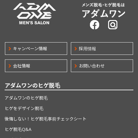
当サイトに掲載したサービスについての 延期・中止・終了を
行うことがございますので、予めご了承ください。
5. 個人情報の開示・訂正・利用停止について
メ
お客様がご自身の情報の内容の開示、訂正、利用停止等を希
ADM ONE MEN'S SALON | メンズ脱毛・ヒゲ脱毛は、アダムワン
望された場合はこれに応じます。 但し、請求が法令による要
件を満たさない場合及び当社の最終のご利用から相当期間を
キャンペーン情報
採用情報
経過したお客様の情報に関しましては対応できない場合があ
ります。
会社情報
お問い合わせ
6. 免責事項について
アダムワンの
ヒゲ脱毛
当サイトの使用及び閲覧は、お客様自身の自己責任でなされ
るものであり、当サイトの作成や公開等に関わった当社及び
アダムワンのヒゲ脱毛
関係者は、当サイトへのアクセス又は使用によって発生した
いかなる損害やその修理費用等に関して、一切の責任を負い
ヒゲをデザイン脱毛
ません。
後悔しない！
ヒゲ脱毛事前チェックシート
ヒゲ脱毛Q&A