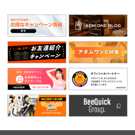
せん。お預かりした個人情報を漏洩、紛失、改ざん等の事態
から防ぐために、適切なセキュリティ対策を講じ厳重に管理
します。お客様の個人情報の取り扱いが適正に行われるよう
に従業者の教育・監督を実施します。
3. 利用制限について
当サイトに掲載される情報、当社でお預かりした情報は、そ
の正確性と最新性の確保に努めます。当サイトに掲載される
全ての情報は、当社及びその関連会社が著作権を保有し、各
国の著作権法、各種条約及びその他の法律で保護されていま
す。個人の私的使用、その他著作権法によって認められる範
囲を超えて、これらの情報を使用（複製、改変、配布）する
ことは、事前に当社から許可を得ない限り禁止します。ま
た、第三者及び当社に不利益や損害を与える行為、公序良俗
に反する行為、その恐れがある行為、営利を目的とした行為
などはこれを禁止します。
4. コンテンツ・利用条件の変更について
当社は、予告なしにコンテンツの内容及び利用条件の変更、